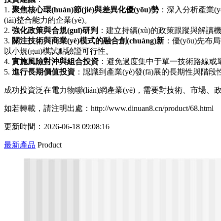
1.
聚焦核心環(huán)節(jié)與差異化優(yōu)勢
：深入分析產業(yè
(tài)整合能力的企業(yè)。
2.
強化政策與合規(guī)研判
：建立持續(xù)的政策跟蹤與解讀機制
3.
關注技術與商業(yè)模式的融合創(chuàng)新
：優(yōu)
以小規(guī)模試點驗證可行性。
4.
實施風險對沖與組合投資
：避免過度集中于單一技術路線或單一
5.
進行長期價值投資
：認識到產業(yè)發(fā)展的長期性與階段
成功投資泛在電力物聯(lián)網產業(yè)，需要對技術、
如若轉載，請注明出處：http://www.dinuan8.cn/product/68.html
更新時間：2026-06-18 09:08:16
最新產品
Product