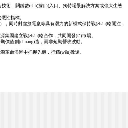
有核心技術、關鍵數(shù)據(jù)入口、獨特場景解決方案或強大生態
估的硬性指標。
），同時對虛擬電廠等具有潛力的新模式保持戰(zhàn)略關注，
建立戰(zhàn)略合作，共同開發(fā)市場。
和長期價值創(chuàng)造，而非短期營收波動。
源革命浪潮中把握先機，行穩(wěn)致遠。