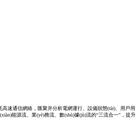
備，依托高速通信網絡，匯聚并分析電網運行、設備狀態(tài)、用戶用
)能源流、業(yè)務流、數(shù)據(jù)流的“三流合一”，提升